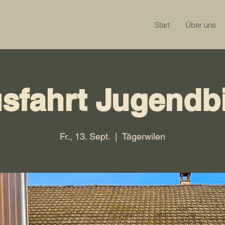
Start
Über uns
sfahrt Jugendb
Fr., 13. Sept.
  |  
Tägerwilen