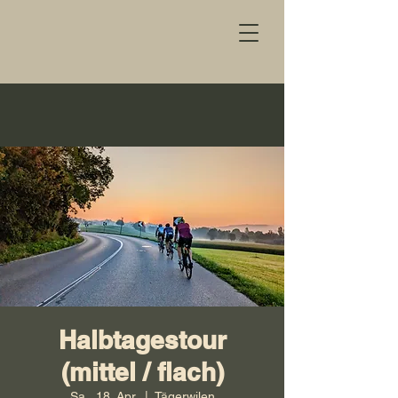
Halbtagestour
(mittel / flach)
Sa., 18. Apr.
  |  
Tägerwilen