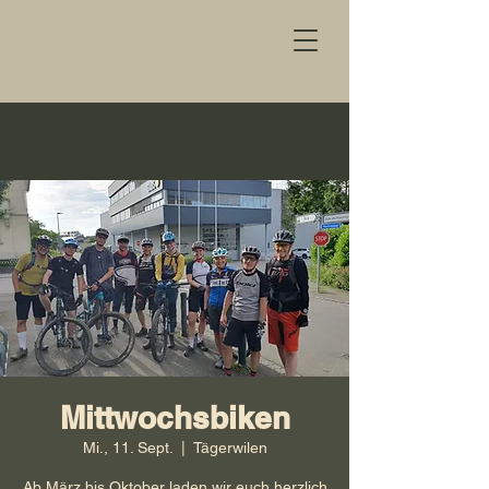
Mittwochsbiken
Mi., 11. Sept.
  |  
Tägerwilen
Ab März bis Oktober laden wir euch herzlich