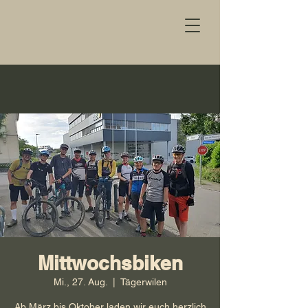
Mittwochsbiken
Mi., 27. Aug.
  |  
Tägerwilen
Ab März bis Oktober laden wir euch herzlich