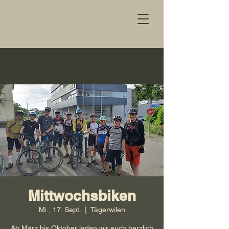
Mittwochsbiken
Mi., 17. Sept.
  |  
Tägerwilen
Ab März bis Oktober laden wir euch herzlich